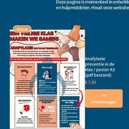
Deze pagina is momenteel in ontwik
en hulpmiddelen. Houd onze website
Nieuw
Anafylaxie
preventie in de
klas / poster A3
(pdf bestand)
Prijs
€ 7,95
In
winkelwagen