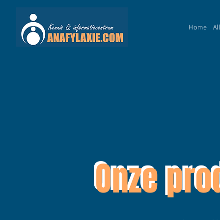
Home
Al
Onze pro
Onze pro