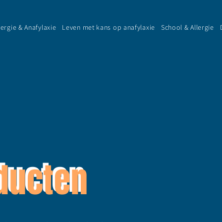
lergie & Anafylaxie
Leven met kans op anafylaxie
School & Allergie
ducten
ducten