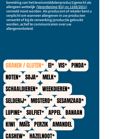
bereiding van het levensmiddelenproduct/gerecht als
allergeen wettelijk
(Verordening (EU) nr. 1169/2011)
vermeld moet worden. Als producent of retailer bent u
verplicht om wanneer allergenen in uw producten
verwerkt of bij de verwerking/productie gebruikt
worden, actief te communiceren over uw
allergenenbeleid.
GRANEN / GLUTEN*
EI*
VIS*
PINDA*
NOTEN*
SOJA*
MELK*
SCHAALDIEREN*
WEEKDIEREN*
SELDERIJ*
MOSTERD*
SESAMZAAD*
LUPINE*
SULFIET*
APPEL
BANAAN
KIWI
MAÏS
PERZIK
AMANDEL
CASHEW*
HAZELNOOT*